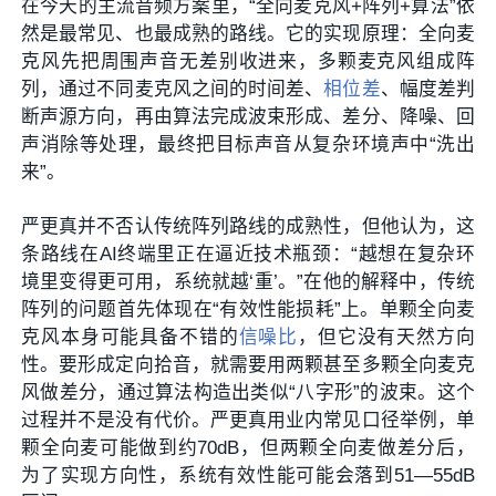
在今天的主流音频方案里，“全向麦克风+阵列+算法”依
然是最常见、也最成熟的路线。它的实现原理：全向麦
克风先把周围声音无差别收进来，多颗麦克风组成阵
列，通过不同麦克风之间的时间差、
相位差
、幅度差判
断声源方向，再由算法完成波束形成、差分、降噪、回
声消除等处理，最终把目标声音从复杂环境声中“洗出
来”。
严更真并不否认传统阵列路线的成熟性，但他认为，这
条路线在AI终端里正在逼近技术瓶颈：“越想在复杂环
境里变得更可用，系统就越‘重’。”在他的解释中，传统
阵列的问题首先体现在“有效性能损耗”上。单颗全向麦
克风本身可能具备不错的
信噪比
，但它没有天然方向
性。要形成定向拾音，就需要用两颗甚至多颗全向麦克
风做差分，通过算法构造出类似“八字形”的波束。这个
过程并不是没有代价。严更真用业内常见口径举例，单
颗全向麦可能做到约70dB，但两颗全向麦做差分后，
为了实现方向性，系统有效性能可能会落到51—55dB