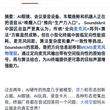
摘要：AI眼镜、会议录音设备、车载座舱和机器人正在
把语音从“唤醒入口”推向“生产力入口”。 Soundskrit
中国区总监严更真认为，传统“全向
麦克风
+阵列+算
法”方案虽然成熟，但在小型化终端中面临定向性能损
耗、麦克风间距、算法复杂度和量产一致性等挑战。
Soundskrit的思路，是把方向信息前移到
MEMS麦克风
物理层
，通过定向麦克风输出带有空间指向性的原始信
号，再与算法结合，为AI终端提供更可靠的目标声源增
强能力。
过去两年，AI硬件的热度几乎被模型、
算力
和形态创新
占据。AI眼镜、AI玩具、录音卡片……各种形态密集出
现，终端厂商都在尝试回答同一个问题：
大模型
如何从
云端走向真实世界？