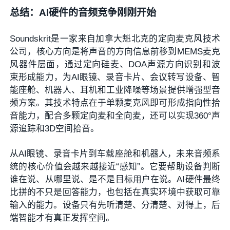
总结：AI硬件的音频竞争刚刚开始
Soundskrit是一家来自加拿大魁北克的定向麦克风技术
公司，核心方向是将声音的方向信息前移到MEMS麦克
风器件层面，通过定向硅麦、DOA声源方向识别和波
束形成能力，为AI眼镜、录音卡片、会议转写设备、智
能座舱、机器人、耳机和工业降噪等场景提供增强型音
频方案。其技术特点在于单颗麦克风即可形成指向性拾
音能力，配合多颗定向麦和全向麦，还可以实现360°声
源追踪和3D空间拾音。
从AI眼镜、录音卡片到车载座舱和机器人，未来音频系
统的核心价值会越来越接近“感知”。它要帮助设备判断
谁在说、从哪里说、是不是目标用户在说。AI硬件最终
比拼的不只是回答能力，也包括在真实环境中获取可靠
输入的能力。设备只有先听清楚、分清楚、对得上，后
端智能才有真正发挥空间。