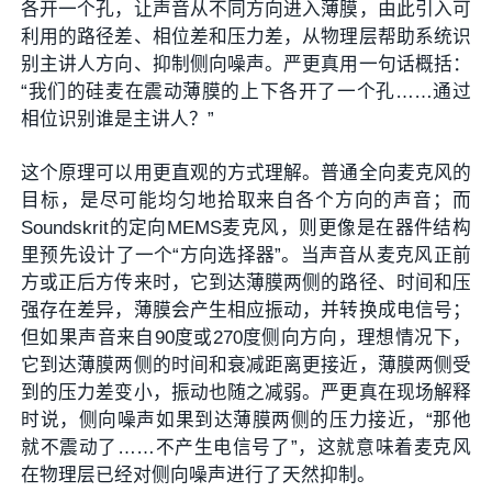
各开一个孔，让声音从不同方向进入薄膜，由此引入可
利用的路径差、相位差和压力差，从物理层帮助系统识
别主讲人方向、抑制侧向噪声。严更真用一句话概括：
“我们的硅麦在震动薄膜的上下各开了一个孔……通过
相位识别谁是主讲人？”
这个原理可以用更直观的方式理解。普通全向麦克风的
目标，是尽可能均匀地拾取来自各个方向的声音；而
Soundskrit的定向MEMS麦克风，则更像是在器件结构
里预先设计了一个“方向选择器”。当声音从麦克风正前
方或正后方传来时，它到达薄膜两侧的路径、时间和压
强存在差异，薄膜会产生相应振动，并转换成电信号；
但如果声音来自90度或270度侧向方向，理想情况下，
它到达薄膜两侧的时间和衰减距离更接近，薄膜两侧受
到的压力差变小，振动也随之减弱。严更真在现场解释
时说，侧向噪声如果到达薄膜两侧的压力接近，“那他
就不震动了……不产生电信号了”，这就意味着麦克风
在物理层已经对侧向噪声进行了天然抑制。