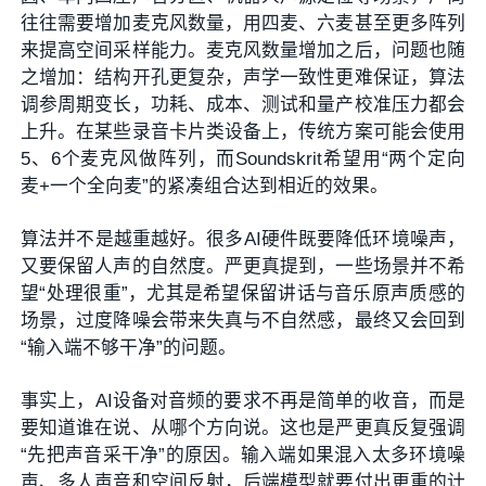
往往需要增加麦克风数量，用四麦、六麦甚至更多阵列
来提高空间采样能力。麦克风数量增加之后，问题也随
之增加：结构开孔更复杂，声学一致性更难保证，算法
调参周期变长，功耗、成本、测试和量产校准压力都会
上升。在某些录音卡片类设备上，传统方案可能会使用
5、6个麦克风做阵列，而Soundskrit希望用“两个定向
麦+一个全向麦”的紧凑组合达到相近的效果。
算法并不是越重越好。很多AI硬件既要降低环境噪声，
又要保留人声的自然度。严更真提到，一些场景并不希
望“处理很重”，尤其是希望保留讲话与音乐原声质感的
场景，过度降噪会带来失真与不自然感，最终又会回到
“输入端不够干净”的问题。
事实上，AI设备对音频的要求不再是简单的收音，而是
要知道谁在说、从哪个方向说。这也是严更真反复强调
“先把声音采干净”的原因。输入端如果混入太多环境噪
声、多人声音和空间反射，后端模型就要付出更重的计