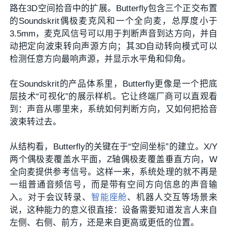
路在3D空间拾音中的扩展。Butterfly包含三个正交布置
的Soundskrit偶极麦克风和一个全向麦，总厚度小于
3.5mm，麦克风信号可以用于判断声音到达方向，并自
动把定向波束转向声源方向；其3D自动转向模式可以
检测任意方向最响声源，并显示水平角和仰角。
在Soundskrit的产品体系里，Butterfly更像是一个把底
层技术“可视化”的展示样机。它让终端厂商可以直观看
到：声音从哪里来，系统如何判断方向，又如何把拾音
波束转过去。
从结构看，Butterfly的关键在于“空间坐标”的建立。X/Y
两个偶极麦覆盖水平面，Z轴偶极麦覆盖垂直方向，W
全向麦提供参考信号。这样一来，系统处理的就不再是
一组普通音频信号，而是带有空间方向信息的声音输
入。对于会议转录、
智能座舱
、机器人交互等场景来
说，这种能力的意义很直接：设备需要知道发言人来自
左侧、右侧、前方，还是来自更高或更低的位置。