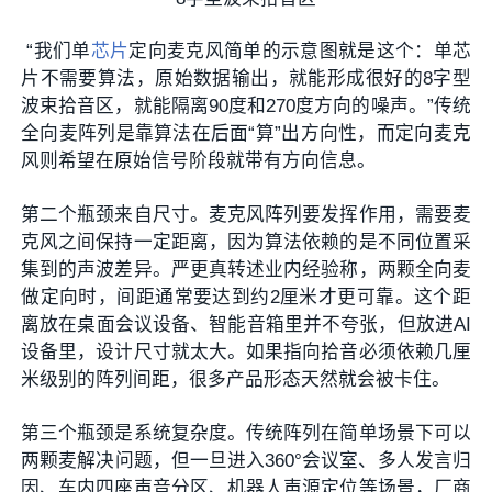
“我们单
芯片
定向麦克风简单的示意图就是这个：单芯
片不需要算法，原始数据输出，就能形成很好的8字型
波束拾音区，就能隔离90度和270度方向的噪声。”传统
全向麦阵列是靠算法在后面“算”出方向性，而定向麦克
风则希望在原始信号阶段就带有方向信息。
第二个瓶颈来自尺寸。麦克风阵列要发挥作用，需要麦
克风之间保持一定距离，因为算法依赖的是不同位置采
集到的声波差异。严更真转述业内经验称，两颗全向麦
做定向时，间距通常要达到约2厘米才更可靠。这个距
离放在桌面会议设备、智能音箱里并不夸张，但放进AI
设备里，设计尺寸就太大。如果指向拾音必须依赖几厘
米级别的阵列间距，很多产品形态天然就会被卡住。
第三个瓶颈是系统复杂度。传统阵列在简单场景下可以
两颗麦解决问题，但一旦进入360°会议室、多人发言归
因、车内四座声音分区、机器人声源定位等场景，厂商