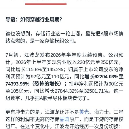
导语：如何穿越行业周期？
谁也没想到，存储行业这一轮上涨，最先把A股市场情
绪点燃的，是一家存储模组公司。
7月初，江波龙发布2026年半年度业绩预告。公司预
计，2026年上半年实现营业收入220亿元至250亿元，
同比增长115.8%至145.2%；归属于上市公司股东的净
利润预计为92亿元至110亿元，同比
增长62204.03%至
74393.95%（恐怖的增长）；
扣非净利润预计为90亿元
至105亿元，同比增长27844.32%至32501.71%。这一
组数字，几乎把A股半导体板块看愣了。
更有冲击力的是，江波龙还并不是
美光
、海力士、三星
这样的利润率更高的存储
晶圆
原厂，而是下游的存储模
组厂。在这个变化中，江波龙开始经历一次身份切换：