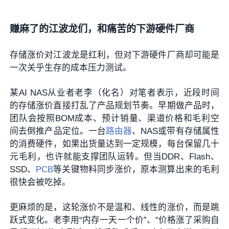
赚麻了的江波龙们，和痛苦的下游硬件厂商
存储涨价对江波龙是红利，但对下游硬件厂商却可能是
一次关乎生存的成本压力测试。
某AI NAS从业者老李（化名）对笔者表示，近段时间
的存储涨价直接打乱了产品规划节奏。早期做产品时，
团队会按照BOM成本、预计销量、渠道价格和毛利空
间去倒推产品定位。一台
路由器
、NAS或带有存储属性
的消费硬件，如果出货量达到一定规模，每台保留几十
元毛利，也许就能支撑团队运转。但当DDR、Flash、
SSD、
PCB
等关键物料同步涨价，原本测算出来的毛利
很快会被吃掉。
更麻烦的是，这轮涨价不是温和、线性的涨价，而是跳
跃式变化。老李用“内存一天一个价”、“价格涨了采购自