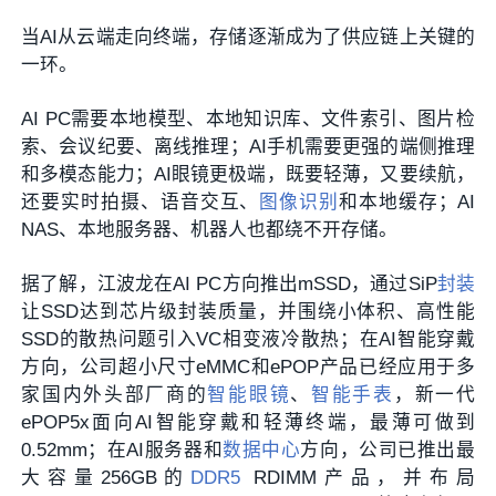
当AI从云端走向终端，存储逐渐成为了供应链上关键的
一环。
AI PC需要本地模型、本地知识库、文件索引、图片检
索、会议纪要、离线推理；AI手机需要更强的端侧推理
和多模态能力；AI眼镜更极端，既要轻薄，又要续航，
还要实时拍摄、语音交互、
图像识别
和本地缓存；AI
NAS、本地服务器、机器人也都绕不开存储。
据了解，江波龙在AI PC方向推出mSSD，通过SiP
封装
让SSD达到芯片级封装质量，并围绕小体积、高性能
SSD的散热问题引入VC相变液冷散热；在AI智能穿戴
方向，公司超小尺寸eMMC和ePOP产品已经应用于多
家国内外头部厂商的
智能眼镜
、
智能手表
，新一代
ePOP5x面向AI智能穿戴和轻薄终端，最薄可做到
0.52mm；在AI服务器和
数据中心
方向，公司已推出最
大容量256GB的
DDR5
RDIMM产品，并布局