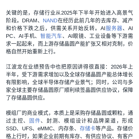
关键的是，存储行业从2025年下半年开始进入高景气
阶段。DRAM、
NAND
在经历此前几年的去库存、减产
和价格下跌之后，供需关系开始反转。AI
服务器
、AI
PC、AI手机、
智能汽车
、AI眼镜、工业设备等下游需
求一起起来，而上游存储晶圆产能扩张又相对克制，价
格自然开始重新上行。
江波龙在业绩预告中也把原因讲得很直接：2026年上
半年，受下游需求增加以及全球存储晶圆产能总体增长
有限影响，全球半导体存储产业景气；同时，公司与多
家全球主要存储晶圆原厂顺利续签晶圆供应协议，保障
了存储晶圆供应。
模组厂的商业模式，本质上是采购存储晶圆或颗粒，通
过主控、
固件
、封测、模组设计和品牌渠道，形成
SSD、UFS、eMMC、内存条、
存储卡
等产品。存储价
格上行时，如果企业前期有库存、有供应协议、有客户