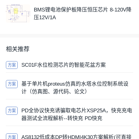
BMS锂电池保护板降压恒压芯片 8-120V降
压12V/1A
相关推荐
SC01F水位检测芯片的智能花盆方案
方案
基于单片机proteus仿真的水塔水位控制系统设
方案
计（仿真图、源代码、论文）
PD全协议快充诱骗取电芯片XSP25A，快充充电
方案
器测试全流程解析--转快充 PD快充
AS8132低成本DP转HDMI4K30方案解析(可直接
方案