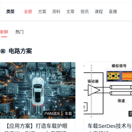
类型
全部
方案
资料
文章
视讯
课程
直播
新鲜
热门
电路方案
PWM调光
车载
【应用方案】打造车载护眼
车载SerDes技术