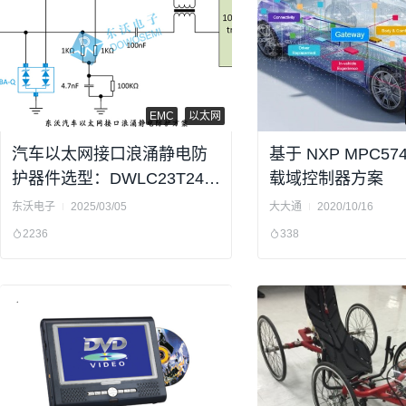
EMC
以太网
汽车以太网接口浪涌静电防
基于 NXP MPC57
护器件选型：DWLC23T24V
载域控制器方案
2BA-Q
东沃电子
2025/03/05
大大通
2020/10/16
2236
338