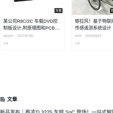
车载
某公司R8C/2C 车载DVD控
够拉风！基于物联
制板设计,附原理图和PCB源
传感遥测系统设计
文件
图、PCB、源代码
sxinpin
2017/07/26
mmii
2016/09/23
告）
9
6
文章
新品发布｜泰凌TL3225 车规 SoC 登场！一站