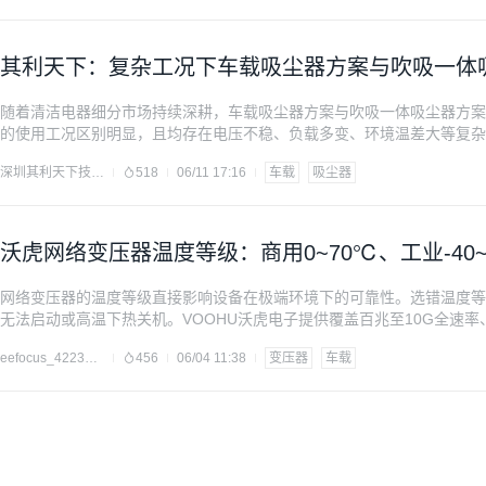
其利天下：复杂工况下车载吸尘器方案与吹吸一体
随着清洁电器细分市场持续深耕，车载吸尘器方案与吹吸一体吸尘器方案
的使用工况区别明显，且均存在电压不稳、负载多变、环境温差大等复杂
整机厂商在产品落地过程中，因电控系统工况适配能力不足，频繁出现抖
深圳其利天下技术开发——无刷电机/伺服电机驱动
518
06/11 17:16
车载
吸尘器
器方案商，其利天下针对车载吸尘器方案、吹吸一体吸尘
沃虎网络变压器温度等级：商用0~70℃、工业-40~
网络变压器的温度等级直接影响设备在极端环境下的可靠性。选错温度等
无法启动或高温下热关机。VOOHU沃虎电子提供覆盖百兆至10G全速率、
线，本文从温度等级、应用场景、选型技巧三个维度展开，助工程师一次
eefocus_4223372
456
06/04 11:38
变压器
车载
由磁芯材料、绝缘系统、封装结构共同