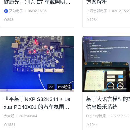
健康光，别克 E7 车载照明的
方案解析
艾为方案
艾为电子
06/02 16:05
上海雷卯电子
02/12 15:2
893
1284
led
can通信
世平基于NXP S32K344 + Le
基于大语言模型的
xtar PO40X01 的汽车氛围灯
信息娱乐系统
方案
大大通
2025/06/04
DigiKey得捷
2025/05/28
1581
1044