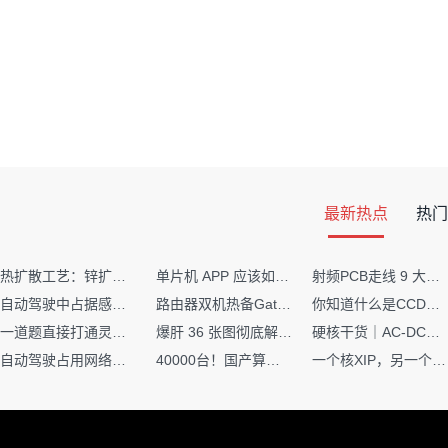
最新热点
热门
热扩散工艺：锌扩散非吸收窗口制备揭秘
单片机 APP 应该如何调试？
射频PCB走线 9 大高频致命坑！踩中一个，匹配直接报废
自动驾驶中占据感知网络是如何识别障碍物的？
路由器双机热备Gateway重定向不通问题
你知道什么是CCDF吗？它有什么用？
一道题直接打通灵敏度・链路预算・传播模型任督二脉
爆肝 36 张图彻底解释清楚 AI 圈 136 个造词艺术！
硬核干货｜AC-DC工作原理 + PCB设计要点，看完秒懂电源设计！
自动驾驶占用网络还需要数据标注吗？
40000台！国产算力大单开标，华为鲲鹏成大赢家
一个核XIP，另一个核如何IAP？