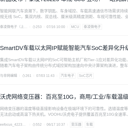
智能网联汽车浪潮下，数字钥匙、车身域控、车载高速通信市场需求持续爆
规无线 SoC，集双内核、双总线、厘米级高精度测距、车规可靠性能、
载芯片最优解。 一、双RISC-V 异构MCU，多任务并发运行低延迟 搭载两
泰凌微电子（上海）股份有限公司
253
07/16 10:00
MCU
泰凌微电子
资源分区隔离互不抢占，多业务同步并行处理。可同时承载复杂蓝牙无线
SmartDV车载以太网IP赋能智能汽车SoC差异
合规
集成SmartDV车载以太网IP的SoC可帮助主机厂和Tier-1应对差异
随着汽车电子架构由传统分布式域控架构加速向中央计算架构演进，整车
提升。车载以太网凭借高带宽、低时延、高精度时钟同步及支持基于IP的
与非网编辑
261
07/03 11:43
汽车电子
SoC芯片
IN等传统低速总线形成补充；同时在高带宽骨干通信场景中，更是取而
沃虎网络变压器：百兆至10G，商用/工业/车载温
网络变压器的温度等级直接影响设备在极端环境下的可靠性。选错温度等
无法启动或高温下热关机。VOOHU沃虎电子提供覆盖百兆至10G全速率、
线，本文从温度等级、应用场景、选型技巧三个维度展开，助工程师一次
eefocus_4223372
552
06/17 10:37
变压器
车载
由磁芯材料、绝缘系统、封装结构共同