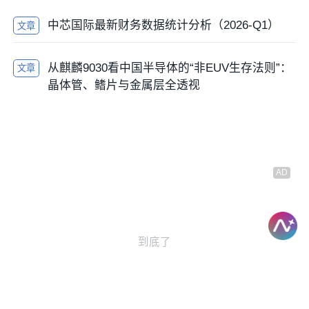
计将贡献中个数百分比（约4% -6%）营收，营收贡献
中芯国际最新财务数据统计分析（2026-Q1）
文章
将高于5纳米制程量产第一年的贡献，客户产品设计定
案数量也将是5纳米的2倍以上。
从麒麟9030看中国半导体的“非EUV生存法则”：
文章
如果中芯国际7nm制程还不能量产贡献收入，两者的
晶体管、鳍片与金属层全透视
ASP差距恐将继续扩大。
资本性支出及研发投入方面
资本性支出方面，台积电和中芯国际比值相对稳定，
2019年-2022年的整体比值约为5。相比营业收入比值
10-11，两者差距相对小些。
值得一提的是，在2022年四季度，台积电基于
半导体
行业的产能需求，缩减了其资本性支出，全年金额从