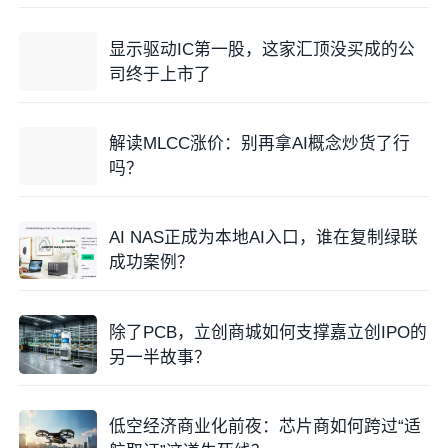
显示驱动IC第一股，这家汇顶没买成的公
司终于上市了
解读MLCC涨价：别再拿AI概念炒货了行
吗？
可见台积电以上财务数据的提升，由量价双轮驱动。
为什么台积电ASP从2022年Q3显著提升呢？笔者认为
AI NAS正成为本地AI入口，谁在复制绿联
技术节点的营收占比变化是主因，由于中芯国际没有公
成功案例？
布2022年技术节点季度营收占比情况，无法展示比
较，我们看下台积电各技术节点营收结构的变化，从
除了PCB，立创商城如何支撑嘉立创IPO的
2022年Q3开始，
先进制程
的收入结构出现明显变化，
另一半故事？
16纳米和7纳米的营收占比变少，而5纳米的营收占比
从2022年Q2的21%大幅提升至2022年Q3的28%，而在
此之前的5个季度，5纳米的营收占比从18%仅提升到
低空经济商业化前夜：芯片商如何跨过“适
21%。