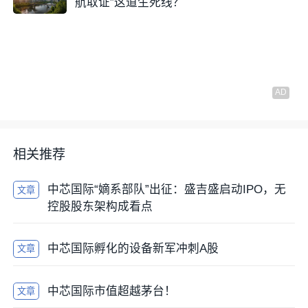
航取证”这道生死线？
作为唯二能够量产5nm制程的晶圆代工厂，三星糟糕的
良率
、较差的口碑，导致客户宁愿去拥抱更贵的台积
电。
相关推荐
中芯国际“嫡系部队”出征：盛吉盛启动IPO，无
文章
控股股东架构成看点
中芯国际孵化的设备新军冲刺A股
文章
台积电总裁魏哲家表示：台积电3纳米于2022年第四季
度量产，2023年将全产能生产。升级版3纳米制程将于
中芯国际市值超越茅台！
文章
2023年第三季度量产。3纳米及升级版3纳米2023年合