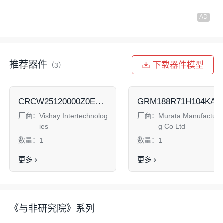
推荐器件
下载器件模型
（3）
CRCW25120000Z0EGHP
GRM188R71H104KA9
经营数据方面
厂商：
Vishay Intertechnolog
厂商：
Murata Manufacturi
ies
g Co Ltd
将营业收入拆分成 晶圆销量（约当8英寸晶圆片数）和
数量：
1
数量：
1
ASP（美元/8英寸等效晶圆）运营指标，来看下晶圆销
量和价格对营业收入的具体影响。
更多
更多
2021年Q1-2022年Q3期间，晶圆销量片数方面，两家
公司比值相对稳定，稳定在3.0-3.2区间，2022年Q3出
现突破，上涨至3.3。而ASP方面，两家公司比值呈现
《与非研究院》系列
明显的波动性，期间先抑后扬，2022年Q1的比值最低