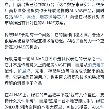
息，目前出货已经到30万台（这个数据未证实）。很多
厂商都准备出货类似于绿联这样的AI NAS产品，同时
包括
AMD
、
高通
、
瑞芯微
等
芯片
厂商也在积极针对该
市场推出有针对性的AI NAS方案。
传统NAS长期有一个问题：它的操作门槛太高，普通人
很容易被复杂的配置和术语劝退。AI给了新势力一个重
新定义NAS的机会。
绿联是这一轮AI NAS浪潮中最具代表性的玩家之一。
它并不是传统意义上的老牌NAS厂商，而是从
消费电子
配件、
扩展坞
、充电、存储周边等领域成长起来的品
牌。它更熟悉普通用户，也更擅长把复杂技术包装成可
理解的消费电子产品。
在AI NAS上，绿联的产品叙事不是“我有几个盘位、支
持什么文件系统”，而是“这是一台本地智能助手”。绿联
的iDX系列所强调的本地大模型、AI语义搜索、AI文件