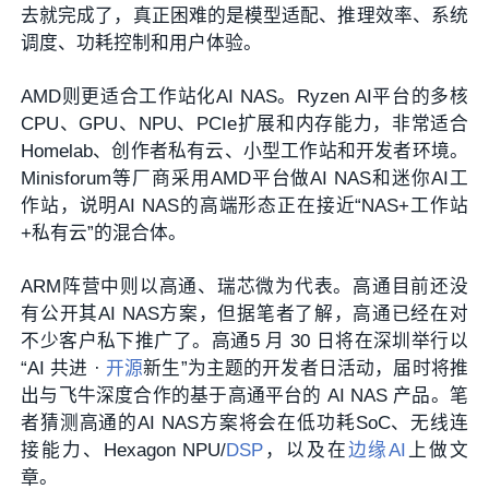
去就完成了，真正困难的是模型适配、推理效率、系统
调度、功耗控制和用户体验。
AMD则更适合工作站化AI NAS。Ryzen AI平台的多核
CPU、GPU、NPU、PCIe扩展和内存能力，非常适合
Homelab、创作者私有云、小型工作站和开发者环境。
Minisforum等厂商采用AMD平台做AI NAS和迷你AI工
作站，说明AI NAS的高端形态正在接近“NAS+工作站
+私有云”的混合体。
ARM阵营中则以高通、瑞芯微为代表。高通目前还没
有公开其AI NAS方案，但据笔者了解，高通已经在对
不少客户私下推广了。高通5 月 30 日将在深圳举行以
“AI 共进 ·
开源
新生”为主题的开发者日活动，届时将推
出与飞牛深度合作的基于高通平台的 AI NAS 产品。笔
者猜测高通的AI NAS方案将会在低功耗SoC、无线连
接能力、Hexagon NPU/
DSP
，以及在
边缘AI
上做文
章。