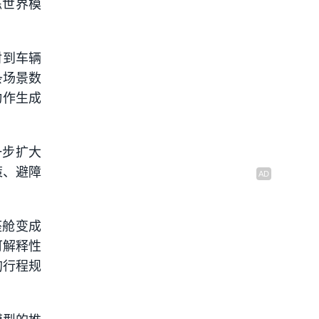
练世界模
射到车辆
条场景数
动作生成
一步扩大
策、避障
座舱变成
可解释性
的行程规