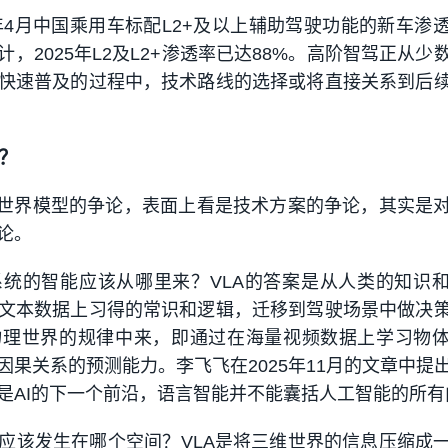
6年4月中国乘用车标配L2+及以上辅助驾驶功能的新车渗
计，2025年L2及L2+渗透率已达88%。高阶智驾正从少
快速普及的过程中，技术路线的选择或将直接关系到后
？
和世界模型的争论，表面上看是技术方案的争论，其实是
论。
统的智能应该从哪里来？VLA的答案是从人类的知识
文本数据上习得的常识和逻辑，迁移到驾驶场景中做决
物理世界的规律中来，即通过在海量视频数据上学习物
因果关系的预测能力。李飞飞在2025年11月的文章中提
是AI的下一个前沿，语言智能并不能囊括人工智能的所有
应该发生在哪个空间？VLA是将三维世界的信息压缩成