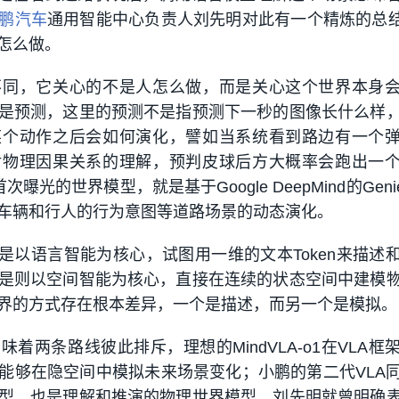
鹏汽车
通用智能中心负责人刘先明对此有一个精炼的总结
怎么做。
不同，它关心的不是人怎么做，而是关心这个世界本身
是预测，这里的预测不是指预测下一秒的图像长什么样
某个动作之后会如何演化，譬如当系统看到路边有一个
对物理因果关系的理解，预判皮球后方大概率会跑出一
上首次曝光的世界模型，就是基于Google DeepMind的Geni
车辆和行人的行为意图等道路场景的动态演化。
A是以语言智能为核心，试图用一维的文本Token来描述
是则以空间智能为核心，直接在连续的状态空间中建模
界的方式存在根本差异，一个是描述，而另一个是模拟。
着两条路线彼此排斥，理想的MindVLA-o1在VLA框
能够在隐空间中模拟未来场景变化；小鹏的第二代VLA
型，也是理解和推演的物理世界模型。刘先明就曾明确