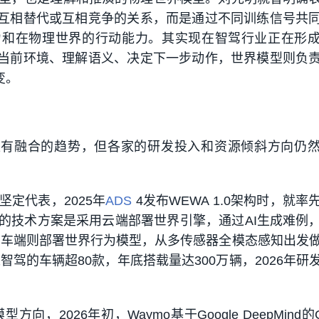
是互相替代或互相竞争的关系，而是通过不同训练信号共
力和在物理世界的行动能力。其实现在智驾行业正在形
知当前环境、理解语义、决定下一步动作，世界模型则负
变。
型有融合的趋势，但各家的研发投入和资源倾斜方向仍
定代表，2025年
ADS
4发布WEWA 1.0架构时，就率
的技术方案是采用云端部署世界引擎，通过AI生成难例
倍；车端则部署世界行为模型，从多传感器全模态感知出发
崑智驾的车辆超80款，年底搭载量达300万辆，2026年研
向，2026年初，Waymo基于Google DeepMind的Ge