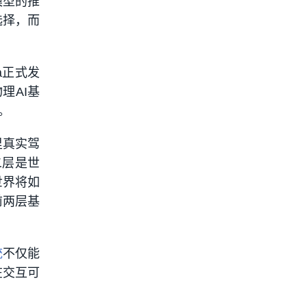
模型的推
选择，而
a正式发
理AI基
。
里真实驾
二层是世
世界将如
前两层基
统
不仅能
在交互可