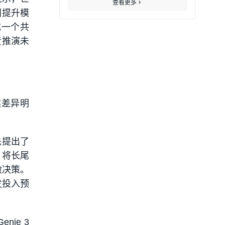
查看更多
同提升模
成一个共
责推演未
然差异明
先提出了
，将长尾
做决策。
发投入预
nie 3