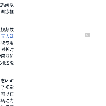
练系统以
整训练框
海量视频数
里
无人驾
驾驶专用
针对长时
传感器仿
试和边缘
态MoE
合了视觉
，可以在
车辆动力