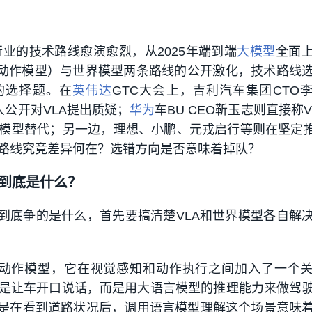
行业的技术路线愈演愈烈，从2025年端到端
大模型
全面
语言-动作模型）与世界模型两条路线的公开激化，技术路线
的选择题。在
英伟达
GTC大会上，吉利汽车集团CTO
等人公开对VLA提出质疑；
华为
车BU CEO靳玉志则直接称V
为模型‌替代；另一边，理想、小鹏、元戎启行等则在坚定推
路线究竟差异何在？选错方向是否意味着掉队？
的到底是什么？
型到底争的是什么，首先要搞清楚VLA和世界模型各自解
言-动作模型，它在视觉感知和动作执行之间加入了一个
是让车开口说话，而是用大语言模型的推理能力来做驾
情是在看到道路状况后，调用语言模型理解这个场景意味