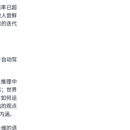
透率已超
数人尝鲜
续的迭代
对自动驾
和推理中
策；世界
体如何运
出的观点
内涵。
一维的语