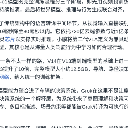
LA-o1模型的完整训练流程分三个阶段，即先用视频预训
A中持续推演，最后将世界模型、推理与行为生成联合对齐。
掉了传统架构中的语言转译中间环节，从视觉输入直接映
0毫秒降至80毫秒以内。它依托720亿云端参数与近1亿
灵
芯片
以支撑实时推理。小鹏将第二代VLA定义为兼具
型，其核心是从海量人类驾驶行为中学习如何合理行动。
走了一条不太一样的路，V14在V13端到端模型的基础上进
3提升了10倍，完整模型大小约12.5GB，导航、路径决
网络
，纳入统一的训练框架。
k大模型能力整合进了车辆的决策系统，Grok在这里不是让
D决策系统的一个解释层，为系统带来了意图理解和决策
令、多目标描述、场景约束等都能被Grok转译为可执行