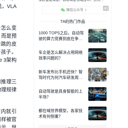
深耕智能驾驶、自动驾驶领域技术、资讯等信息，解读行业现状、紧盯行业发展、挖掘行业前沿，致力于助力无人驾驶落地与普及！
，VLA
微信公众号
TA的热门作品
会怎么变
1000 TOPS之后，自动驾
，而是预
驶的算力竞赛到底在争什
弹跳的皮
么？
个孩子。
车企是怎么解决占用网络
效率问题的？
e 3架构
新车发布比手机还快？智
驾时代为何汽车研发周期
和推理三
更短？
物理规律
自动驾驶是具身智能的上
半场？
都在喊世界模型，各家技
架内就引
术有何侧重？
同样被官
表示，世