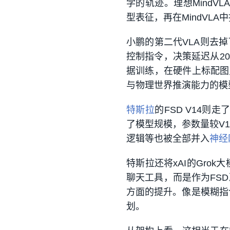
学的轨迹。理想MindV
型表征，再在MindVL
小鹏的第二代VLA则去
控制指令，决策延迟从20
据训练，在硬件上标配图
与物理世界推演能力的模
特斯拉
的FSD V14则
了模型规模，参数量较V1
逻辑等也被全部并入
神经
特斯拉还将xAI的Gro
聊天工具，而是作为FS
方面的提升。像是模糊指
划。