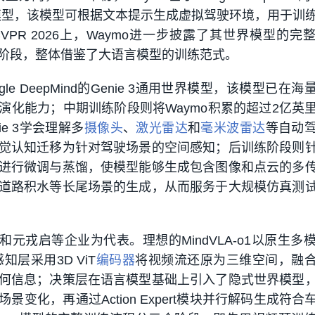
界模型，该模型可根据文本提示生成虚拟驾驶环境，用于训
PR 2026上，Waymo进一步披露了其世界模型的完
阶段，整体借鉴了大语言模型的训练范式。
le DeepMind的Genie 3通用世界模型，该模型已在
演化能力；中期训练阶段则将Waymo积累的超过2亿英
e 3学会理解多
摄像头
、
激光雷达
和
毫米波雷达
等自动
觉认知迁移为针对驾驶场景的空间感知；后训练阶段则
进行微调与蒸馏，使模型能够生成包含图像和点云的多
道路积水等长尾场景的生成，从而服务于大规模仿真测
和元戎启等企业为代表。理想的MindVLA-o1以原生多模
感知层采用3D ViT
编码器
将视频流还原为三维空间，融
何信息；决策层在语言模型基础上引入了隐式世界模型
变化，再通过Action Expert模块并行解码生成符合