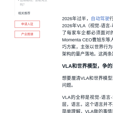
选错路线，会被淘汰
吗？
相关推荐
2026年过半，
自动驾驶
申请入驻
2026年VLA（视觉-
了每家车企都必须面对
产业图谱
Momenta CEO曹旭东
巧方案，主张以‌世界行
架构的量产落地。这两条
VLA和世界模型，争
想要厘清VLA和世界模
问题。
VLA的全称是视觉-语
层，语言。这个语言并不
简单理解，VLA做的事