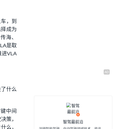
上车，到
选择成为
李传海、
LA是取
进VLA
决了什么
关键中间
驶决策，
智驾最前沿
着什么，