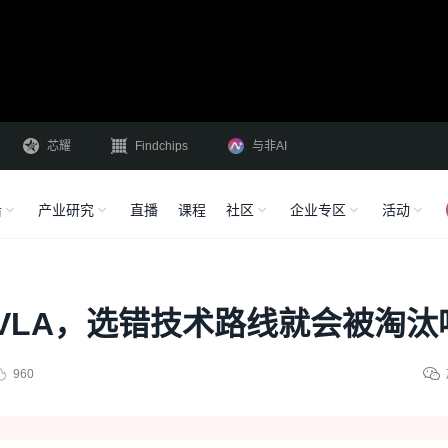
芯耀
Findchips
与非AI
沿
产业研究
直播
课程
社区
企业专区
活动
VLA，选错技术路线就会被淘汰
960