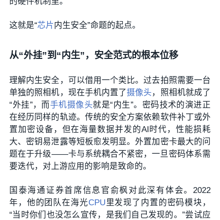
的硬件机制里。
这就是“
芯片
内生安全”命题的起点。
从“外挂”到“内生”，安全范式的根本位移
理解内生安全，可以借用一个类比。过去拍照需要一台
单独的照相机，现在手机内置了
摄像头
，照相机就成了
“外挂”，而
手机摄像头
就是“内生”。密码技术的演进正
在经历同样的轨迹。传统的安全方案依赖软件补丁或外
置加密设备，但在海量数据并发的AI时代，性能损耗
大、密钥易泄露等短板愈发明显。外置加密卡最大的问
题在于升级——卡与系统耦合不紧密，一旦密码体系需
要迭代，对上游应用的影响是致命的。
国泰海通证券首席信息官俞枫对此深有体会。2022
年，他的团队在海光
CPU
里发现了内置的密码模块，
“当时你们也没怎么宣传，是我们自己发现的。”尝试应