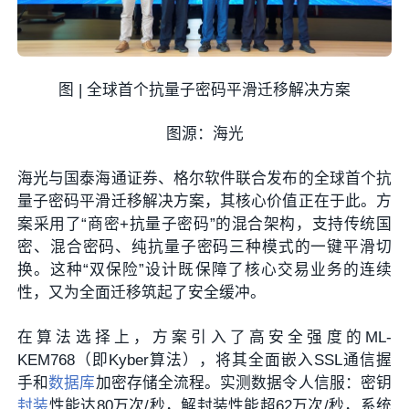
图 | 全球首个抗量子密码平滑迁移解决方案
图源：海光
海光与国泰海通证券、格尔软件联合发布的全球首个抗
量子密码平滑迁移解决方案，其核心价值正在于此。方
案采用了“商密+抗量子密码”的混合架构，支持传统国
密、混合密码、纯抗量子密码三种模式的一键平滑切
换。这种“双保险”设计既保障了核心交易业务的连续
性，又为全面迁移筑起了安全缓冲。
在算法选择上，方案引入了高安全强度的ML-
KEM768（即Kyber算法），将其全面嵌入SSL通信握
手和
数据库
加密存储全流程。实测数据令人信服：密钥
封装
性能达80万次/秒，解封装性能超62万次/秒，系统