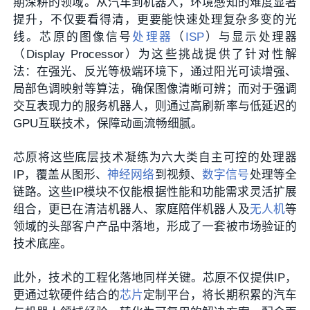
期深耕的领域。从汽车到机器人，环境感知的难度显著
提升，不仅要看得清，更要能快速处理复杂多变的光
线。芯原的图像信号
处理器
（
ISP
）与显示处理器
（Display Processor）为这些挑战提供了针对性解
法：在强光、反光等极端环境下，通过阳光可读增强、
局部色调映射等算法，确保图像清晰可辨；而对于强调
交互表现力的服务机器人，则通过高刷新率与低延迟的
GPU互联技术，保障动画流畅细腻。
芯原将这些底层技术凝练为六大类自主可控的处理器
IP，覆盖从图形、
神经网络
到视频、
数字信号
处理等全
链路。这些IP模块不仅能根据性能和功能需求灵活扩展
组合，更已在清洁机器人、家庭陪伴机器人及
无人机
等
领域的头部客户产品中落地，形成了一套被市场验证的
技术底座。
此外，技术的工程化落地同样关键。芯原不仅提供IP，
更通过软硬件结合的
芯片
定制平台，将长期积累的汽车