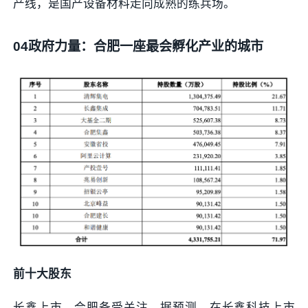
产线，是国产设备材料走向成熟的练兵场。
04
政府力量：合肥一座最会孵化产业的城市
前十大股东
长鑫上市，合肥备受关注。据预测，在长鑫科技上市