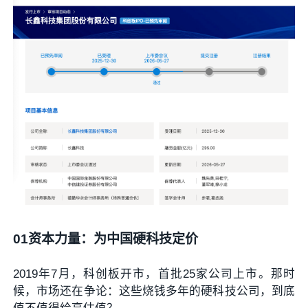
01
资本力量：为中国硬科技定价
2019年7月，科创板开市，首批25家公司上市。那时
候，市场还在争论：这些烧钱多年的硬科技公司，到底