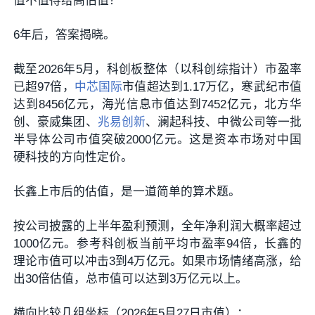
值不值得给高估值？
6年后，答案揭晓。
截至2026年5月，科创板整体（以科创综指计）市盈率
已超97倍，
中芯国际
市值超达到1.17万亿，寒武纪市值
达到8456亿元，海光信息市值达到7452亿元，北方华
创、豪威集团、
兆易创新
、澜起科技、中微公司等一批
半导体公司市值突破2000亿元。这是资本市场对中国
硬科技的方向性定价。
长鑫上市后的估值，是一道简单的算术题。
按公司披露的上半年盈利预测，全年净利润大概率超过
1000亿元。参考科创板当前平均市盈率94倍，长鑫的
理论市值可以冲击3到4万亿元。如果市场情绪高涨，给
出30倍估值，总市值可以达到3万亿元以上。
横向比较几组坐标（2026年5月27日市值）：