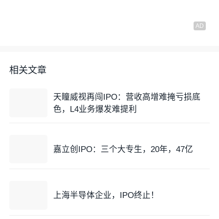
相关文章
天瞳威视再闯IPO：营收高增难掩亏损底
色，L4业务爆发难提利
嘉立创IPO：三个大专生，20年，47亿
上海半导体企业，IPO终止！