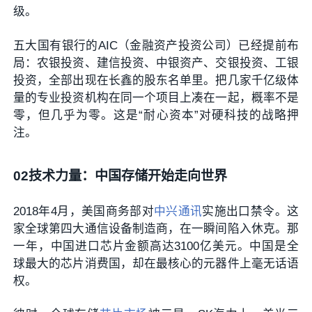
级。
五大国有银行的AIC（金融资产投资公司）已经提前布
局：农银投资、建信投资、中银资产、交银投资、工银
投资，全部出现在长鑫的股东名单里。把几家千亿级体
量的专业投资机构在同一个项目上凑在一起，概率不是
零，但几乎为零。这是“耐心资本”对硬科技的战略押
注。
02
技术力量：中国存储开始走向世界
2018年4月，美国商务部对
中兴通讯
实施出口禁令。这
家全球第四大通信设备制造商，在一瞬间陷入休克。那
一年，中国进口芯片金额高达3100亿美元。中国是全
球最大的芯片消费国，却在最核心的元器件上毫无话语
权。