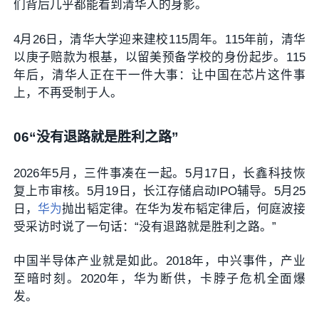
们背后几乎都能看到清华人的身影。
4月26日，清华大学迎来建校115周年。115年前，清华
以庚子赔款为根基，以留美预备学校的身份起步。115
年后，清华人正在干一件大事：让中国在芯片这件事
上，不再受制于人。
06
“没有退路就是胜利之路”
2026年5月，三件事凑在一起。5月17日，长鑫科技恢
复上市审核。5月19日，长江存储启动IPO辅导。5月25
日，
华为
抛出韬定律。在华为发布韬定律后，何庭波接
受采访时说了一句话：“没有退路就是胜利之路。”
中国半导体产业就是如此。2018年，中兴事件，产业
至暗时刻。2020年，华为断供，卡脖子危机全面爆
发。