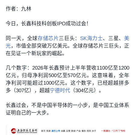
作者：九林
今日，长鑫科技科创板IPO成功过会！
同一天，全球
存储芯片
三巨头：
SK海力士
、三星、
美
光
，市值全部突破万亿美元。全球存储芯片三巨头，正
在见证一个新玩家的崛起。
几个数字：2026年长鑫预计上半年营收1100亿至1200
亿元，归母净利润500亿至570亿元。这意味着，全年
净利润可能超过1000亿元。这个数字，已经超越拼多
多（307亿），超越
宁德时代
（304亿元）。
长鑫过会，不是中国半导体的一小步，是中国工业体系
证明自己的一大步。